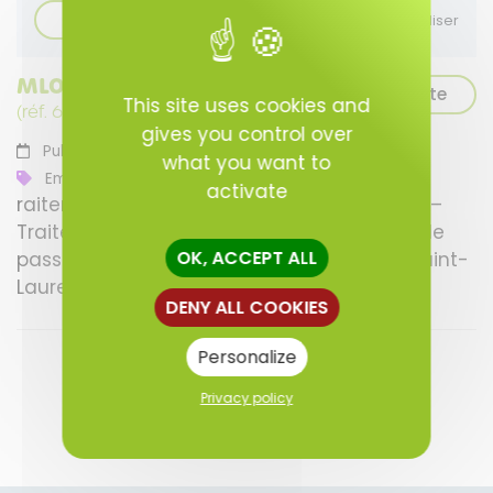
Rechercher
Réinitialiser
MLOG Sécurité publique
Lire la suite
This site uses cookies and
(réf. 6952707)
gives you control over
Publiée le 29/07/2026
what you want to
Emploi
activate
raitement des dossiers d’expulsion locative–
Traitement des demandes d’autorisation de
OK, ACCEPT ALL
passage au poste de contrôle routier de Saint-
Laurent-du-Maroni...
DENY ALL COOKIES
Personalize
Privacy policy
Retour à l'accueil