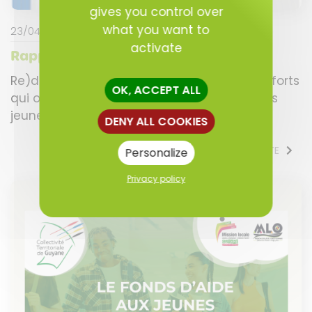
gives you control over
what you want to
23/04/2026
activate
Rapport d'activité 2023
Re)découvrez les actions, projets et temps forts
OK, ACCEPT ALL
qui ont marqué l’année 2023 au service des
jeunes de notre territoire. Ce...
DENY ALL COOKIES
LIRE LA SUITE
Personalize
Privacy policy